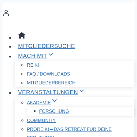
Zum
Inhalt
springen
MITGLIEDERSUCHE
MACH MIT
REIKI
FAQ / DOWNLOADS
MITGLIEDERBEREICH
VERANSTALTUNGEN
AKADEMIE
FORSCHUNG
COMMUNITY
PROREIKI – DAS RETREAT FÜR DEINE