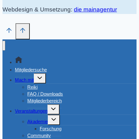
Webdesign & Umsetzung:
die mainagentur
Mitgliedersuche
Untermenü
Mach mit
umschalten
Reiki
FAQ / Downloads
Mitgliederbereich
Untermenü
Veranstaltungen
umschalten
Untermenü
Akademie
umschalten
Forschung
Community