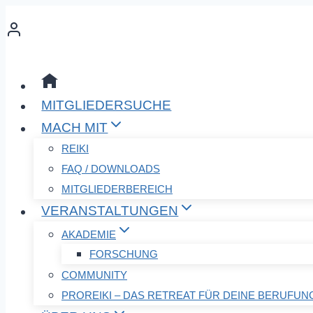
Zum
Inhalt
springen
MITGLIEDERSUCHE
MACH MIT
REIKI
FAQ / DOWNLOADS
MITGLIEDERBEREICH
VERANSTALTUNGEN
AKADEMIE
FORSCHUNG
COMMUNITY
PROREIKI – DAS RETREAT FÜR DEINE BERUFUN