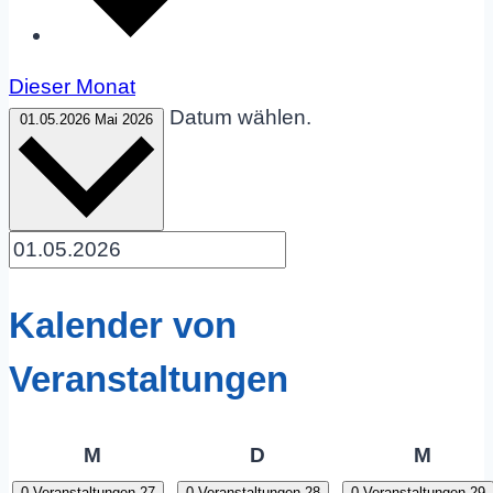
Dieser Monat
Datum wählen.
01.05.2026
Mai 2026
Kalender von
Veranstaltungen
Montag
Dienstag
Mittw
M
D
M
0 Veranstaltungen
27
0 Veranstaltungen
28
0 Veranstaltungen
29