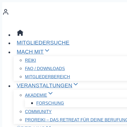
Zum
Inhalt
springen
MITGLIEDERSUCHE
MACH MIT
REIKI
FAQ / DOWNLOADS
MITGLIEDERBEREICH
VERANSTALTUNGEN
AKADEMIE
FORSCHUNG
COMMUNITY
PROREIKI – DAS RETREAT FÜR DEINE BERUFUN