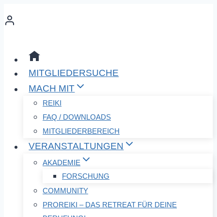
Zum
Inhalt
springen
MITGLIEDERSUCHE
MACH MIT
REIKI
FAQ / DOWNLOADS
MITGLIEDERBEREICH
VERANSTALTUNGEN
AKADEMIE
FORSCHUNG
COMMUNITY
PROREIKI – DAS RETREAT FÜR DEINE