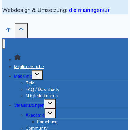
Webdesign & Umsetzung:
die mainagentur
Mitgliedersuche
Untermenü
Mach mit
umschalten
Reiki
FAQ / Downloads
Mitgliederbereich
Untermenü
Veranstaltungen
umschalten
Untermenü
Akademie
umschalten
Forschung
Community