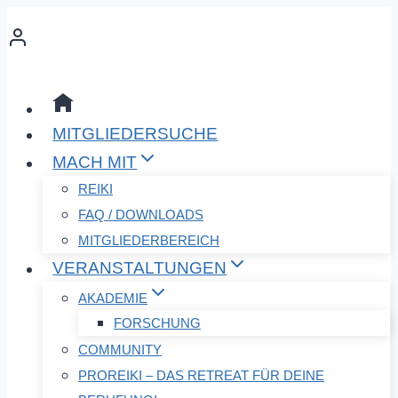
Zum
Inhalt
springen
MITGLIEDERSUCHE
MACH MIT
REIKI
FAQ / DOWNLOADS
MITGLIEDERBEREICH
VERANSTALTUNGEN
AKADEMIE
FORSCHUNG
COMMUNITY
PROREIKI – DAS RETREAT FÜR DEINE