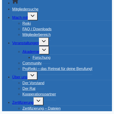
Mitgliedersuche
Untermenü
Mach mit
umschalten
Reiki
FAQ / Downloads
Mitgliederbereich
Untermenü
Veranstaltungen
umschalten
Untermenü
Akademie
umschalten
Forschung
Community
ProReiki – das Retreat für deine Berufung!
Untermenü
Über uns
umschalten
Der Vorstand
Der Rat
Kooperationspartner
Untermenü
Zertifizierung
umschalten
Zertifizierung – Dateien